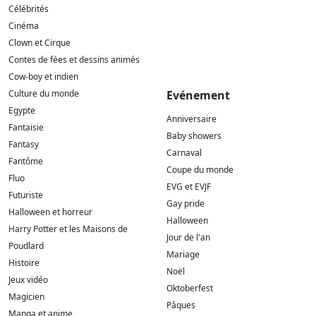
Célébrités
Cinéma
Clown et Cirque
Contes de fées et dessins animés
Cow-boy et indien
Culture du monde
Evénement
Egypte
Anniversaire
Fantaisie
Baby showers
Fantasy
Carnaval
Fantôme
Coupe du monde
Fluo
EVG et EVJF
Futuriste
Gay pride
Halloween et horreur
Halloween
Harry Potter et les Maisons de
Jour de l'an
Poudlard
Mariage
Histoire
Noël
Jeux vidéo
Oktoberfest
Magicien
Pâques
Manga et anime