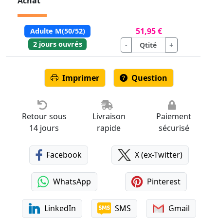
Achat
51,95 €
Adulte M(50/52)
2 jours ouvrés
-
+
Imprimer
Question
Retour sous
Livraison
Paiement
14 jours
rapide
sécurisé
Facebook
X (ex-Twitter)
WhatsApp
Pinterest
LinkedIn
SMS
Gmail