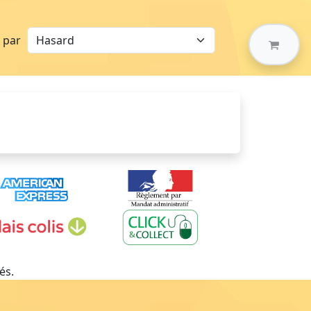
r par
és.