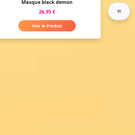
Masque black demon
26,95 €
Voir le Produit