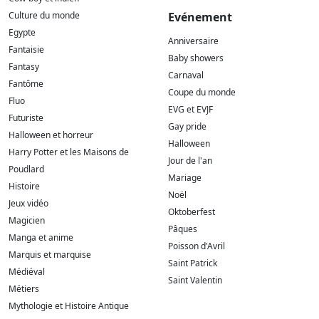
Culture du monde
Evénement
Egypte
Anniversaire
Fantaisie
Baby showers
Fantasy
Carnaval
Fantôme
Coupe du monde
Fluo
EVG et EVJF
Futuriste
Gay pride
Halloween et horreur
Halloween
Harry Potter et les Maisons de
Jour de l'an
Poudlard
Mariage
Histoire
Noël
Jeux vidéo
Oktoberfest
Magicien
Pâques
Manga et anime
Poisson d'Avril
Marquis et marquise
Saint Patrick
Médiéval
Saint Valentin
Métiers
Mythologie et Histoire Antique