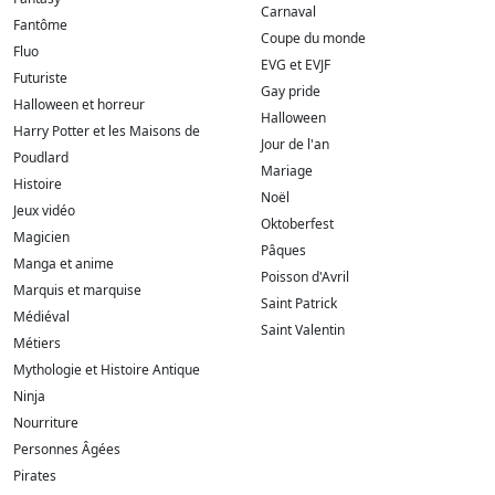
Carnaval
Fantôme
Coupe du monde
Fluo
EVG et EVJF
Futuriste
Gay pride
Halloween et horreur
Halloween
Harry Potter et les Maisons de
Jour de l'an
Poudlard
Mariage
Histoire
Noël
Jeux vidéo
Oktoberfest
Magicien
Pâques
Manga et anime
Poisson d'Avril
Marquis et marquise
Saint Patrick
Médiéval
Saint Valentin
Métiers
Mythologie et Histoire Antique
Ninja
Nourriture
Personnes Âgées
Pirates