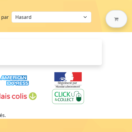
r par
és.