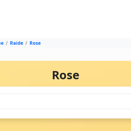
ue
Raide
Rose
Rose