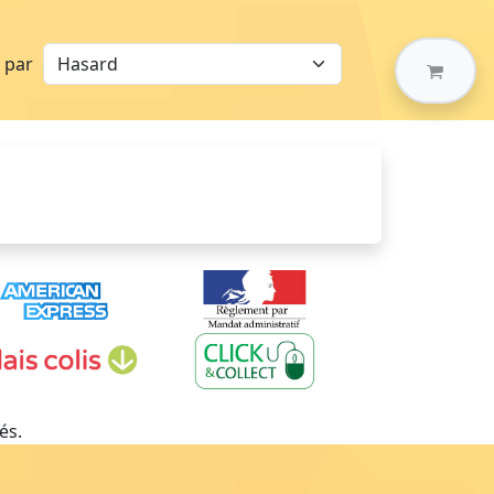
r par
és.