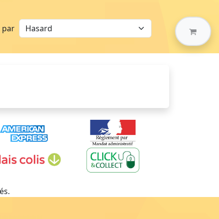
r par
és.