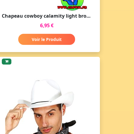
Chapeau cowboy calamity light brown indiana jones
6,95 €
Voir le Produit