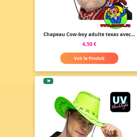
Chapeau Cow-boy adulte texas avec coutures marron foncé
6,50 €
Voir le Produit