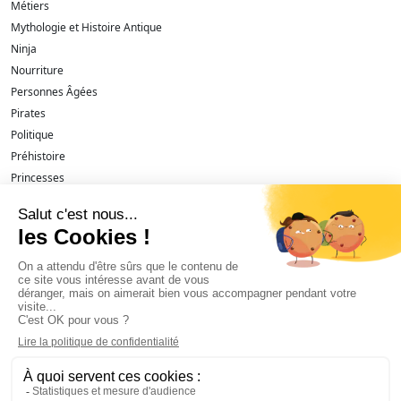
Métiers
Mythologie et Histoire Antique
Ninja
Nourriture
Personnes Âgées
Pirates
Politique
Préhistoire
Princesses
Religions
Renaissance et Baroque
Roi
Romains et Grecques
Science-fiction et futuriste
Séries TV
Sexy
Sport et supporter
Steampunk
Super-héros