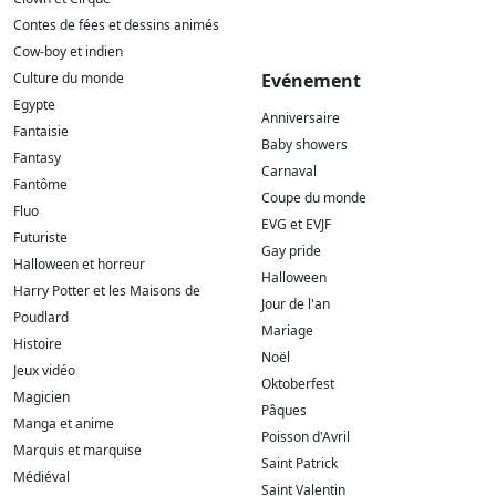
Contes de fées et dessins animés
Cow-boy et indien
Culture du monde
Evénement
Egypte
Anniversaire
Fantaisie
Baby showers
Fantasy
Carnaval
Fantôme
Coupe du monde
Fluo
EVG et EVJF
Futuriste
Gay pride
Halloween et horreur
Halloween
Harry Potter et les Maisons de
Jour de l'an
Poudlard
Mariage
Histoire
Noël
Jeux vidéo
Oktoberfest
Magicien
Pâques
Manga et anime
Poisson d'Avril
Marquis et marquise
Saint Patrick
Médiéval
Saint Valentin