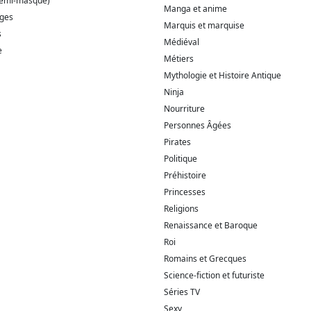
demi-masque)
Manga et anime
ages
Marquis et marquise
s
Médiéval
e
Métiers
Mythologie et Histoire Antique
Ninja
Nourriture
Personnes Âgées
Pirates
Politique
Préhistoire
Princesses
Religions
Renaissance et Baroque
Roi
Romains et Grecques
Science-fiction et futuriste
Séries TV
Sexy