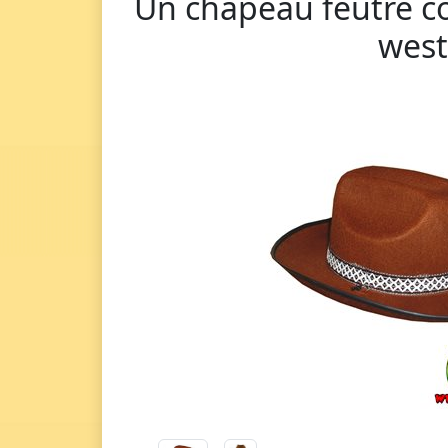
Un chapeau feutre c
west