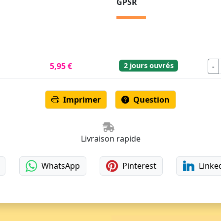
GPSR
2 jours ouvrés
5,95 €
-
Imprimer
Question
Livraison rapide
WhatsApp
Pinterest
Linke