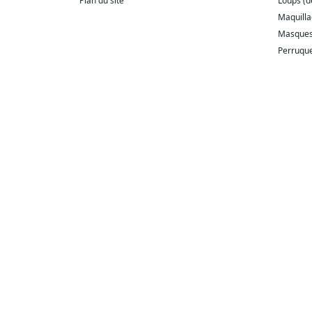
Plan du site
Loups (
Maquill
Masque
Perruqu