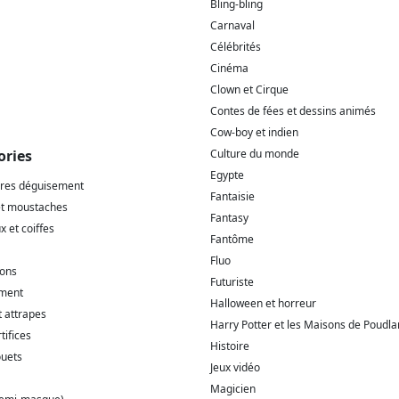
Bling-bling
Carnaval
Célébrités
Cinéma
Clown et Cirque
Contes de fées et dessins animés
Cow-boy et indien
ories
Culture du monde
Egypte
ires déguisement
Fantaisie
et moustaches
Fantasy
 et coiffes
Fantôme
Fluo
ions
Futuriste
ment
Halloween et horreur
t attrapes
Harry Potter et les Maisons de Poudla
tifices
Histoire
ouets
Jeux vidéo
Magicien