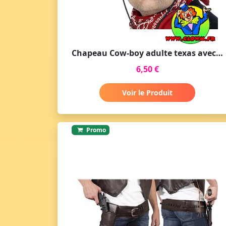
Chapeau Cow-boy adulte texas avec coutures marron foncé
6,50 €
Voir le Produit
Promo