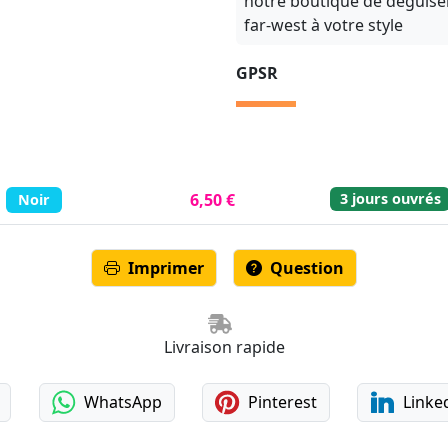
notre boutique de déguise
far-west à votre style
GPSR
3 jours ouvrés
6,50 €
Noir
Imprimer
Question
Livraison rapide
WhatsApp
Pinterest
Linke