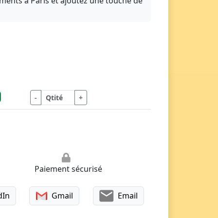
ments à Paris et ajoutez une touche de
-
+
Paiement sécurisé
dIn
Gmail
Email