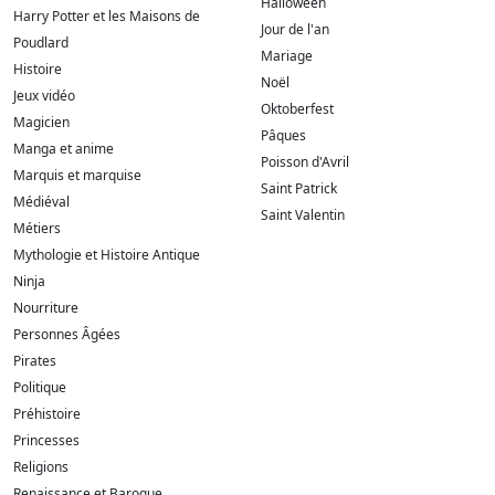
Halloween
Harry Potter et les Maisons de
Jour de l'an
Poudlard
Mariage
Histoire
Noël
Jeux vidéo
Oktoberfest
Magicien
Pâques
Manga et anime
Poisson d'Avril
Marquis et marquise
Saint Patrick
Médiéval
Saint Valentin
Métiers
Mythologie et Histoire Antique
Ninja
Nourriture
Personnes Âgées
Pirates
Politique
Préhistoire
Princesses
Religions
Renaissance et Baroque