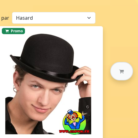
r par
Promo