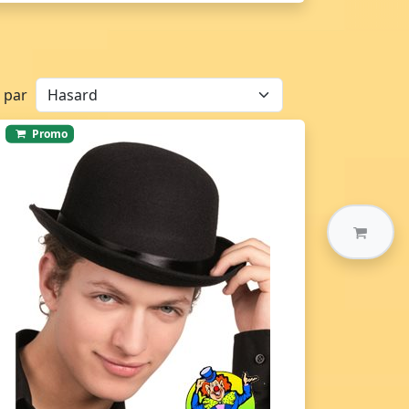
r par
Promo