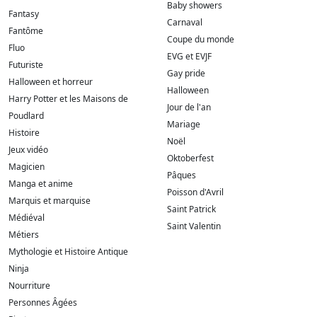
Baby showers
Fantasy
Carnaval
Fantôme
Coupe du monde
Fluo
EVG et EVJF
Futuriste
Gay pride
Halloween et horreur
Halloween
Harry Potter et les Maisons de
Jour de l'an
Poudlard
Mariage
Histoire
Noël
Jeux vidéo
Oktoberfest
Magicien
Pâques
Manga et anime
Poisson d'Avril
Marquis et marquise
Saint Patrick
Médiéval
Saint Valentin
Métiers
Mythologie et Histoire Antique
Ninja
Nourriture
Personnes Âgées