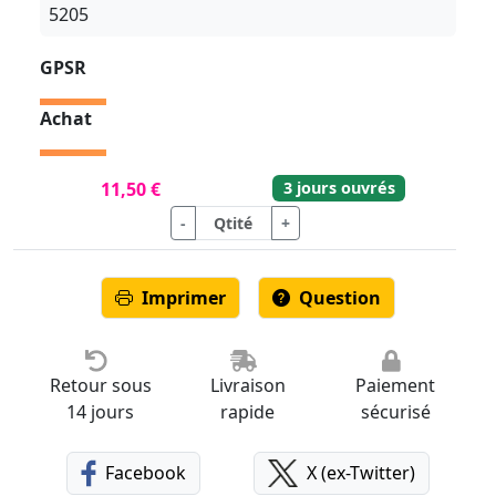
5205
GPSR
Achat
3 jours ouvrés
11,50 €
-
+
Imprimer
Question
Retour sous
Livraison
Paiement
14 jours
rapide
sécurisé
Facebook
X (ex-Twitter)