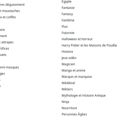
Egypte
ires déguisement
Fantaisie
et moustaches
Fantasy
 et coiffes
Fantôme
Fluo
ions
Futuriste
ment
Halloween et horreur
t attrapes
Harry Potter et les Maisons de Poudla
tifices
Histoire
ouets
Jeux vidéo
Magicien
demi-masque)
Manga et anime
ages
Marquis et marquise
s
Médiéval
e
Métiers
Mythologie et Histoire Antique
Ninja
Nourriture
Personnes Âgées