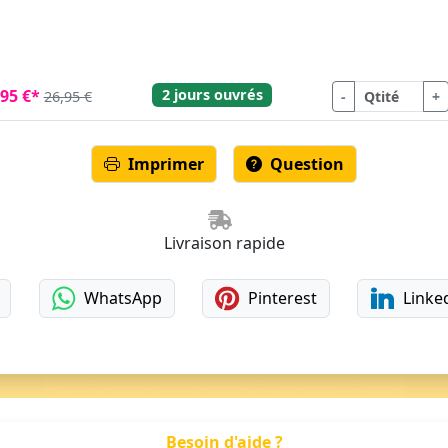
2 jours ouvrés
,95 €*
-
+
26,95 €
Imprimer
Question
Livraison rapide
WhatsApp
Pinterest
Linke
Besoin d'aide ?