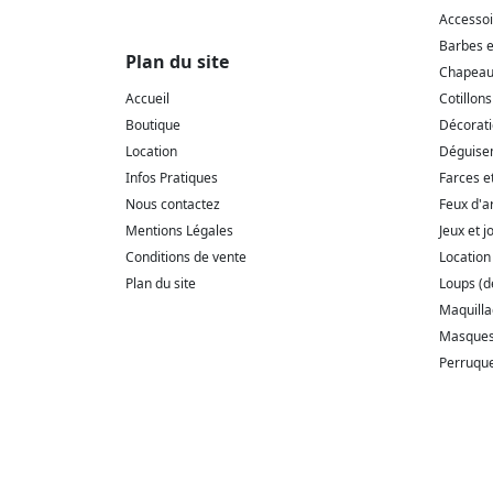
Accesso
Barbes 
Plan du site
Chapeaux
Accueil
Cotillons
Boutique
Décorat
Location
Déguise
Infos Pratiques
Farces e
Nous contactez
Feux d'ar
Mentions Légales
Jeux et j
Conditions de vente
Location
Plan du site
Loups (
Maquill
Masque
Perruqu