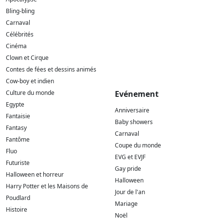
Bling-bling
Carnaval
Célébrités
Cinéma
Clown et Cirque
Contes de fées et dessins animés
Cow-boy et indien
Culture du monde
Evénement
Egypte
Anniversaire
Fantaisie
Baby showers
Fantasy
Carnaval
Fantôme
Coupe du monde
Fluo
EVG et EVJF
Futuriste
Gay pride
Halloween et horreur
Halloween
Harry Potter et les Maisons de
Jour de l'an
Poudlard
Mariage
Histoire
Noël