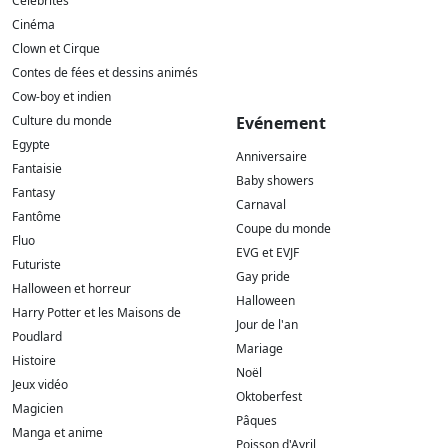
Célébrités
Cinéma
Clown et Cirque
Contes de fées et dessins animés
Cow-boy et indien
Culture du monde
Evénement
Egypte
Anniversaire
Fantaisie
Baby showers
Fantasy
Carnaval
Fantôme
Coupe du monde
Fluo
EVG et EVJF
Futuriste
Gay pride
Halloween et horreur
Halloween
Harry Potter et les Maisons de
Jour de l'an
Poudlard
Mariage
Histoire
Noël
Jeux vidéo
Oktoberfest
Magicien
Pâques
Manga et anime
Poisson d'Avril