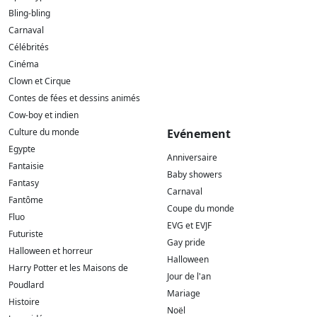
Bling-bling
Carnaval
Célébrités
Cinéma
Clown et Cirque
Contes de fées et dessins animés
Cow-boy et indien
Culture du monde
Evénement
Egypte
Anniversaire
Fantaisie
Baby showers
Fantasy
Carnaval
Fantôme
Coupe du monde
Fluo
EVG et EVJF
Futuriste
Gay pride
Halloween et horreur
Halloween
Harry Potter et les Maisons de
Jour de l'an
Poudlard
Mariage
Histoire
Noël