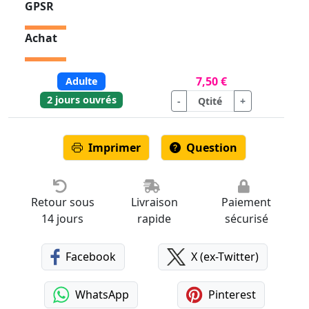
GPSR
Achat
7,50 €
Adulte
2 jours ouvrés
-
+
Imprimer
Question
Retour sous
Livraison
Paiement
14 jours
rapide
sécurisé
Facebook
X (ex-Twitter)
WhatsApp
Pinterest