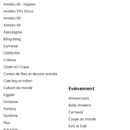
Années 60 - Hippies
Années 70's Disco
Années 80
Années 90
Apocalypse
Bling-bling
Carnaval
Célébrités
Cinéma
Clown et Cirque
Contes de fées et dessins animés
Cow-boy et indien
Culture du monde
Evénement
Egypte
Anniversaire
Fantaisie
Baby showers
Fantasy
Carnaval
Fantôme
Coupe du monde
Fluo
EVG et EVJF
Futuriste