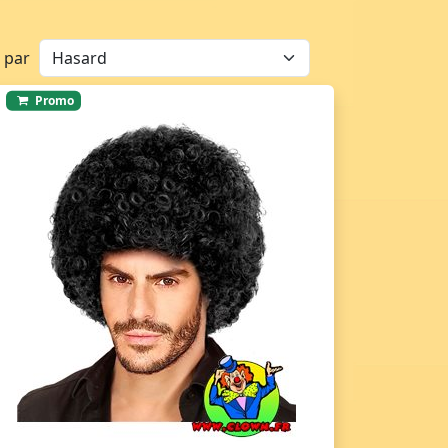
r par
Promo