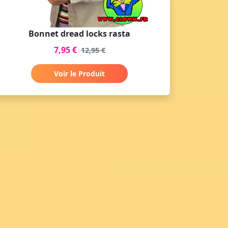
Bonnet dread locks rasta
7,95 €
12,95 €
Voir le Produit