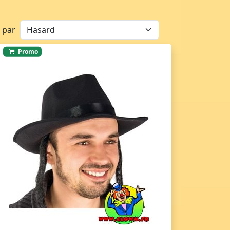
r par
Promo