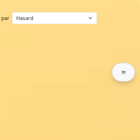
r par